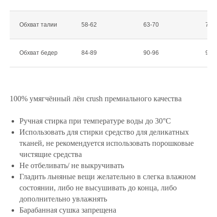
Обхват талии
58-62
63-70
71-
Обхват бедер
84-89
90-96
97-
100% умягчённый лён crush премиального качества
Ручная стирка при температуре воды до 30°С
+7 (913) 425-79-15
Использовать для стирки средство для деликатных
тканей, не рекомендуется использовать порошковые
INFO@EVELON.RU
чистящие средства
Не отбеливать/ не выкручивать
Гладить льняные вещи желательно в слегка влажном
состоянии, либо не высушивать до конца, либо
КАТАЛОГ
дополнительно увлажнять
Барабанная сушка запрещена
СПОРТИВНЫЕ КОСТЮМЫ