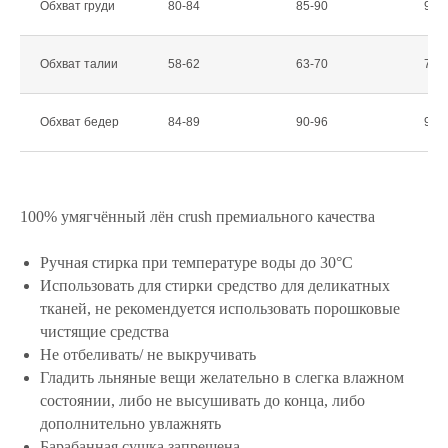
Обхват груди
80-84
85-90
91-
Обхват талии
58-62
63-70
71-
Обхват бедер
84-89
90-96
97-
100% умягчённый лён crush премиального качества
Ручная стирка при температуре воды до 30°С
+7 (913) 425-79-15
Использовать для стирки средство для деликатных
тканей, не рекомендуется использовать порошковые
INFO@EVELON.RU
чистящие средства
Не отбеливать/ не выкручивать
Гладить льняные вещи желательно в слегка влажном
состоянии, либо не высушивать до конца, либо
КАТАЛОГ
дополнительно увлажнять
СПОРТИВНЫЕ КОСТЮМЫ
Барабанная сушка запрещена